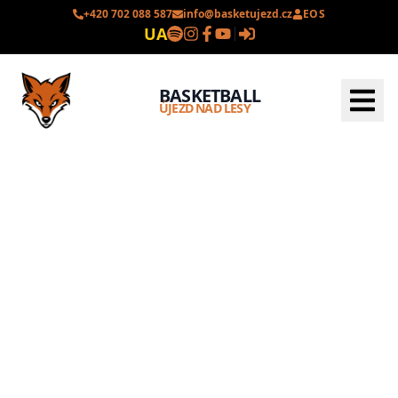
+420 702 088 587
info@basketujezd.cz
EOS
UA
BASKETBALL
ÚJEZD NAD LESY