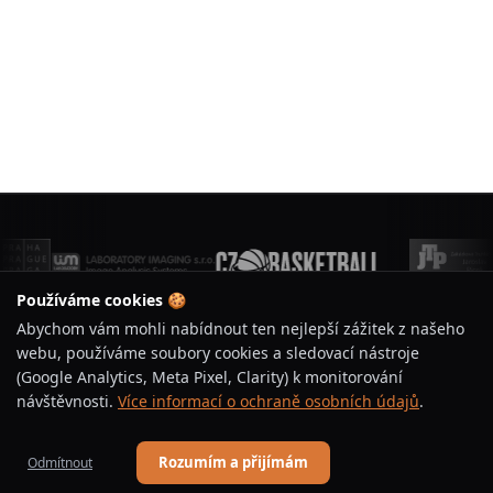
Používáme cookies 🍪
Abychom vám mohli nabídnout ten nejlepší zážitek z našeho
webu, používáme soubory cookies a sledovací nástroje
(Google Analytics, Meta Pixel, Clarity) k monitorování
BASKETBAL ÚJEZD
návštěvnosti.
Více informací o ochraně osobních údajů
.
Jsme basketbalový klub s tradicí a vášní pro hru.
Rozumím a přijímám
Odmítnout
Vychováváme talenty, budujeme komunitu a podporujeme