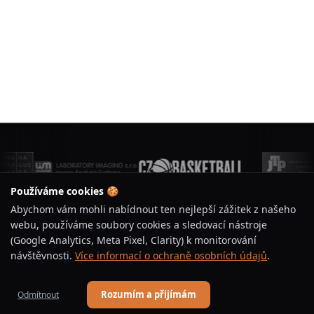
Používáme cookies 🍪
Abychom vám mohli nabídnout ten nejlepší zážitek z našeho
webu, používáme soubory cookies a sledovací nástroje
(Google Analytics, Meta Pixel, Clarity) k monitorování
BASKETBAL ÚJEZD
návštěvnosti.
Více informací o ochraně osobních údajů
.
Jsme basketbalový klub s tradicí a vášní pro hru.
Rozumím a přijímám
Odmítnout
Vychováváme talenty, budujeme komunitu a podporujeme