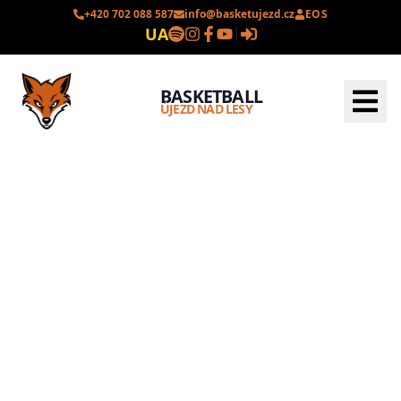
+420 702 088 587
info@basketujezd.cz
EOS
UA
BASKETBALL
ÚJEZD NAD LESY