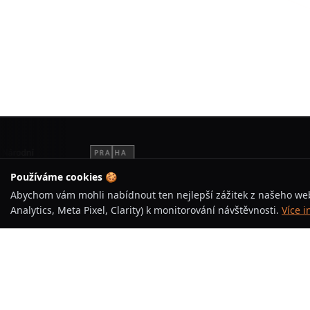
Používáme cookies 🍪
Abychom vám mohli nabídnout ten nejlepší zážitek z našeho web
Analytics, Meta Pixel, Clarity) k monitorování návštěvnosti.
Více 
BASKETBAL ÚJEZD
Klub
O klubu
Jsme basketbalový klub s tradicí a vášní
pro hru. Vychováváme talenty, budujeme