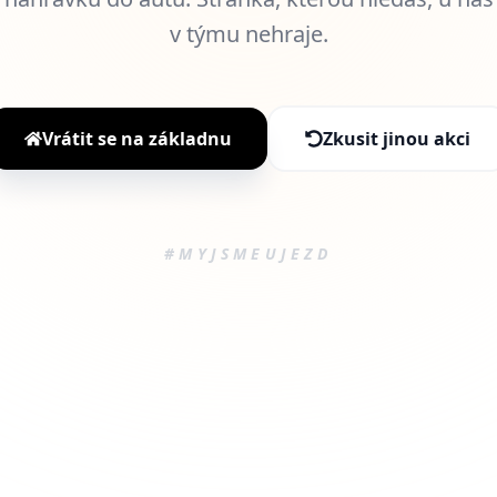
v týmu nehraje.
Vrátit se na základnu
Zkusit jinou akci
#MYJSMEUJEZD