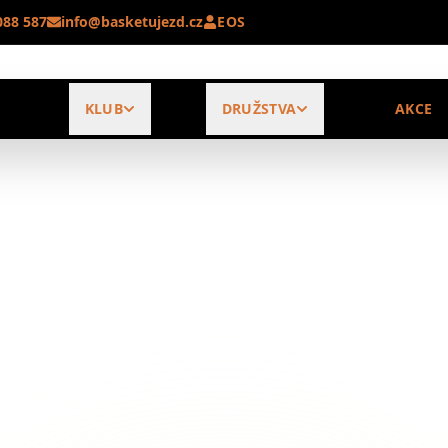
088 587
info@basketujezd.cz
EOS
KLUB
DRUŽSTVA
AKCE