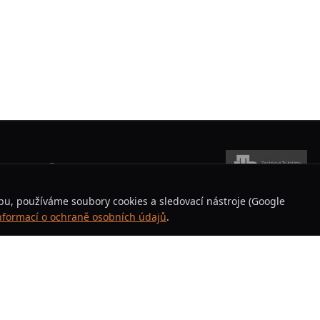
u, používáme soubory cookies a sledovací nástroje (Google
informací o ochraně osobních údajů
.
Sport
Přehled družstev