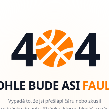
4
4
OHLE BUDE ASI
FAUL
Vypadá to, že jsi přešlápl čáru nebo zkusil
nahrávku do autu. Stránka, kterou hledáš, u nás