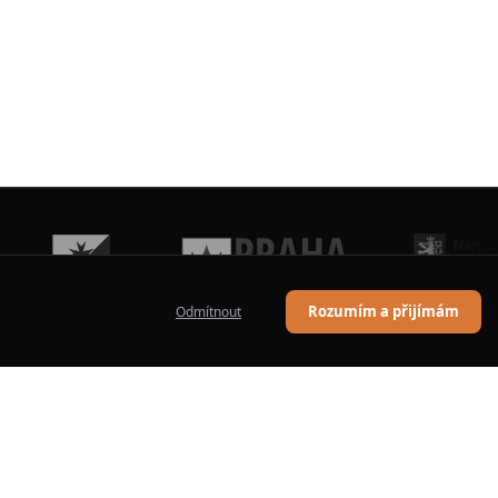
Rozumím a přijímám
Odmítnout
Kontakt
Hala ZŠ Újezd nad Lesy
Polesná 1690