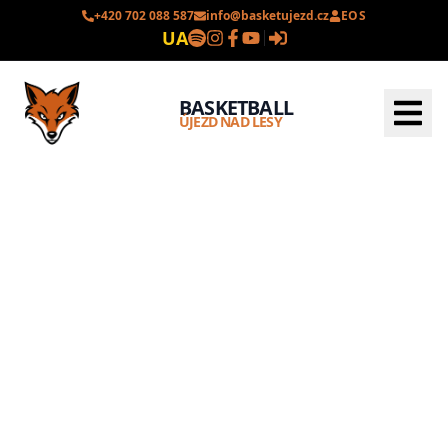
+420 702 088 587
info@basketujezd.cz
EOS
UA
BASKETBALL
ÚJEZD NAD LESY