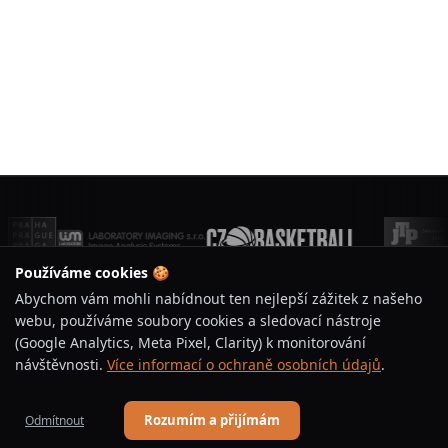
Používáme cookies 🍪
Abychom vám mohli nabídnout ten nejlepší zážitek z našeho
webu, používáme soubory cookies a sledovací nástroje
(Google Analytics, Meta Pixel, Clarity) k monitorování
BASKETBAL ÚJEZD
návštěvnosti.
Více informací o ochraně osobních údajů
.
Jsme basketbalový klub s tradicí a vášní pro hru.
Rozumím a přijímám
Odmítnout
Vychováváme talenty, budujeme komunitu a podporujeme