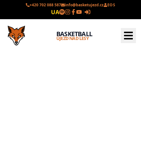
+420 702 088 587
info@basketujezd.cz
EOS
UA
BASKETBALL
ÚJEZD NAD LESY