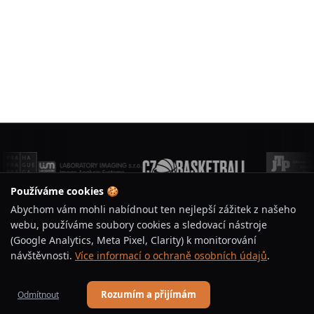
Používáme cookies 🍪
Abychom vám mohli nabídnout ten nejlepší zážitek z našeho
webu, používáme soubory cookies a sledovací nástroje
(Google Analytics, Meta Pixel, Clarity) k monitorování
BASKETBAL ÚJEZD
návštěvnosti.
Více informací o ochraně osobních údajů
.
Jsme basketbalový klub s tradicí a vášní pro hru.
Rozumím a přijímám
Odmítnout
Vychováváme talenty, budujeme komunitu a podporujeme