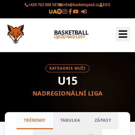
+420 702 088 587
info@basketujezd.cz
EOS
UA
BASKETBALL
ÚJEZD NAD LESY
KATEGORIE MUŽI
U15
NADREGIONÁLNÍ LIGA
TRÉNINKY
TABULKA
ZÁPASY