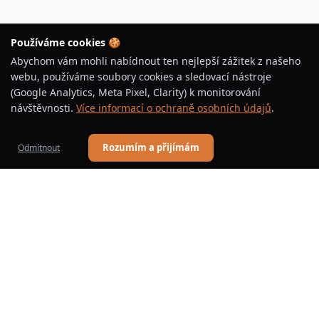
Používáme cookies 🍪
Abychom vám mohli nabídnout ten nejlepší zážitek z našeho
webu, používáme soubory cookies a sledovací nástroje
(Google Analytics, Meta Pixel, Clarity) k monitorování
návštěvnosti.
Více informací o ochraně osobních údajů
.
Rozumím a přijímám
Odmítnout