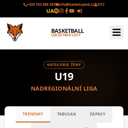
+420 702 088 587
info@basketujezd.cz
EOS
UA
BASKETBALL
ÚJEZD NAD LESY
KATEGORIE ŽENY
U19
NADREGIONÁLNÍ LIGA
TRÉNINKY
TABULKA
ZÁPASY