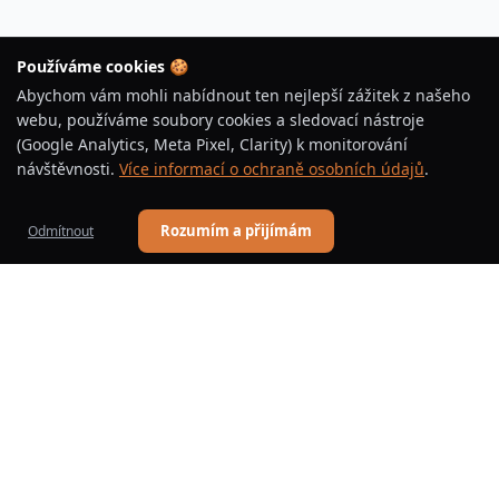
Používáme cookies 🍪
Abychom vám mohli nabídnout ten nejlepší zážitek z našeho
webu, používáme soubory cookies a sledovací nástroje
(Google Analytics, Meta Pixel, Clarity) k monitorování
návštěvnosti.
Více informací o ochraně osobních údajů
.
Rozumím a přijímám
Odmítnout