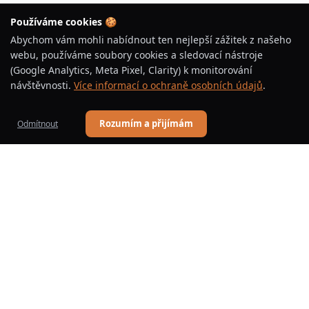
Používáme cookies 🍪
Abychom vám mohli nabídnout ten nejlepší zážitek z našeho
webu, používáme soubory cookies a sledovací nástroje
(Google Analytics, Meta Pixel, Clarity) k monitorování
návštěvnosti.
Více informací o ochraně osobních údajů
.
Rozumím a přijímám
Odmítnout