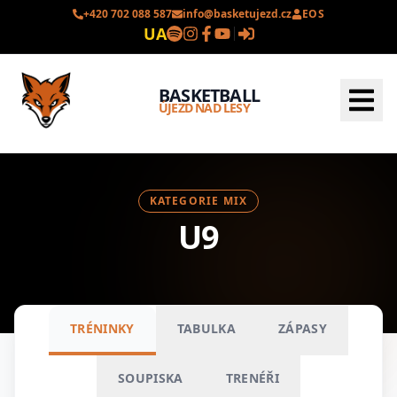
+420 702 088 587
info@basketujezd.cz
EOS
UA
BASKETBALL
ÚJEZD NAD LESY
KATEGORIE MIX
U9
TRÉNINKY
TABULKA
ZÁPASY
SOUPISKA
TRENÉŘI