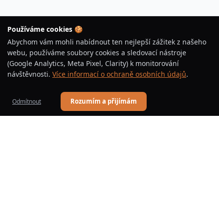
Používáme cookies 🍪
Abychom vám mohli nabídnout ten nejlepší zážitek z našeho
webu, používáme soubory cookies a sledovací nástroje
(Google Analytics, Meta Pixel, Clarity) k monitorování
návštěvnosti.
Více informací o ochraně osobních údajů
.
Rozumím a přijímám
Odmítnout