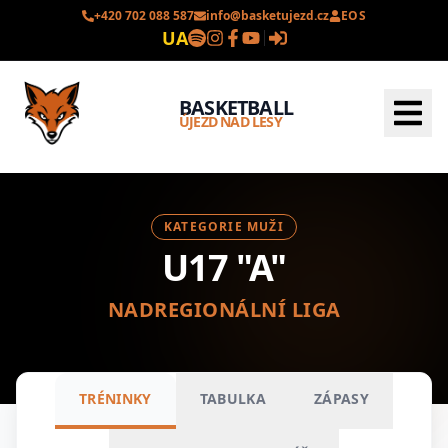
+420 702 088 587
info@basketujezd.cz
EOS
UA
BASKETBALL
ÚJEZD NAD LESY
KATEGORIE MUŽI
U17 "A"
NADREGIONÁLNÍ LIGA
TRÉNINKY
TABULKA
ZÁPASY